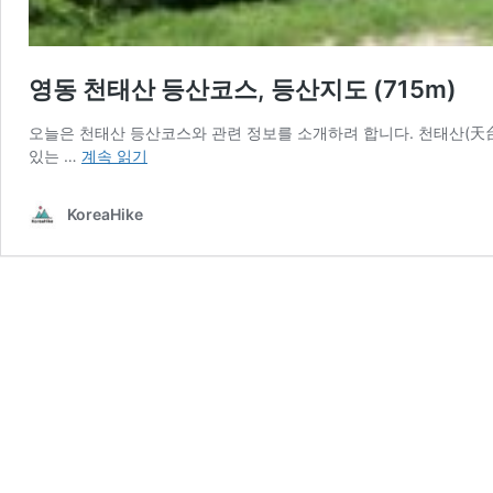
영동 천태산 등산코스, 등산지도 (715m)
오늘은 천태산 등산코스와 관련 정보를 소개하려 합니다. 천태산(天台
영
있는 …
계속 읽기
동
천
KoreaHike
태
산
등
산
코
스,
등
산
지
도
(715m)