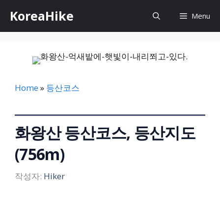
컨
KoreaHike
Menu
텐
츠
로
건
너
뛰
Home
»
등산코스
기
화왕산 등산코스, 등산지도
(756m)
작성자:
Hiker