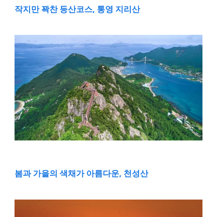
작지만 꽉찬 등산코스, 통영 지리산
봄과 가을의 색채가 아름다운, 천성산