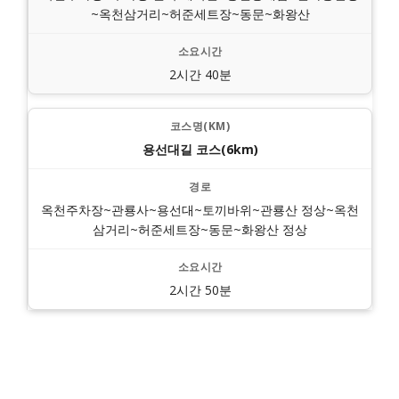
~옥천삼거리~허준세트장~동문~화왕산
2시간 40분
용선대길 코스(6km)
옥천주차장~관룡사~용선대~토끼바위~관룡산 정상~옥천
삼거리~허준세트장~동문~화왕산 정상
2시간 50분