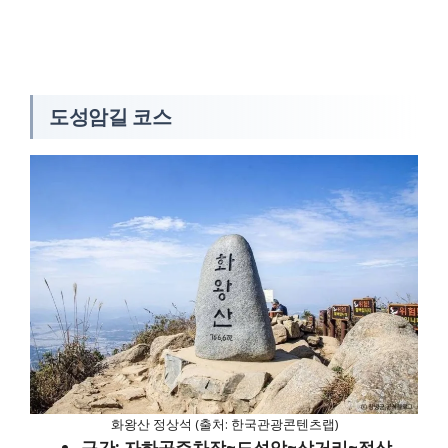
도성암길 코스
화왕산 정상석 (출처: 한국관광콘텐츠랩)
구간: 자하곡주차장~도성암~삼거리~정상