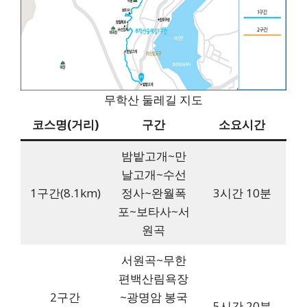
무학산 둘레길 지도
코스명(거리)
구간
소요시간
밤밭고개~만
날고개~수선
1구간(8.1km)
정사~완월폭
3시간 10분
포~보타사~서
원곡
서원곡~무한
편백산림욕장
2구간
~광명암 봉국
5시간 20분