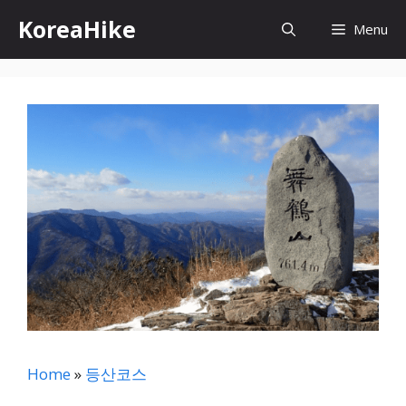
컨
KoreaHike
Menu
텐
츠
로
건
너
뛰
기
Home
»
등산코스