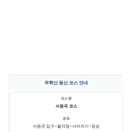
무학산 등산 코스 안내
서원곡 코스
서원곡 입구~팔각정~서마지기~정상