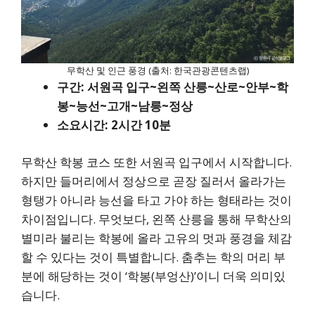
무학산 및 인근 풍경 (출처: 한국관광콘텐츠랩)
구간: 서원곡 입구~왼쪽 산릉~산로~안부~학
봉~능선~고개~남릉~정상
소요시간: 2시간 10분
무학산 학봉 코스 또한 서원곡 입구에서 시작합니다.
하지만 들머리에서 정상으로 곧장 질러서 올라가는
형탱가 아니라 능선을 타고 가야 하는 형태라는 것이
차이점입니다. 무엇보다, 왼쪽 산릉을 통해 무학산의
별미라 불리는 학봉에 올라 고유의 멋과 풍경을 체감
할 수 있다는 것이 특별합니다. 춤추는 학의 머리 부
분에 해당하는 것이 ‘학봉(부엉산)’이니 더욱 의미있
습니다.