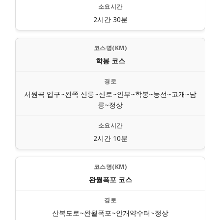
2시간 30분
학봉 코스
서원곡 입구~왼쪽 산릉~산로~안부~학봉~능선~고개~남
릉~정상
2시간 10분
완월폭포 코스
산복도로~완월폭포~안개약수터~정상