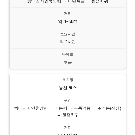
방태산자연휴양림 → 이단폭포 → 원점회귀
약 4~5km
약 2시간
초급
능선 코스
방태산자연휴양림 → 매봉령 → 구룡덕봉 → 주억봉(정상)
→ 원점회귀