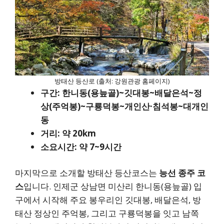
방태산 등산로 (출처: 강원관광 홈페이지)
구간: 한니동(용늪골)~깃대봉~배달은석~정
상(주억봉)~구룡덕봉~개인산·침석봉~대개인
동
거리: 약 20km
소요시간: 약 7~9시간
마지막으로 소개할 방태산 등산코스는
능선 종주 코
스
입니다. 인제군 상남면 미산리 한니동(용늪골) 입
구에서 시작해 주요 봉우리인 깃대봉, 배달은석, 방
태산 정상인 주억봉, 그리고 구룡덕봉을 잇고 남쪽