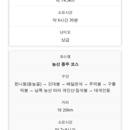
약 14.5km
약 6시간 30분
상급
능선 종주 코스
한니동(용늪골) → 깃대봉 → 배달은석 → 주억봉 → 구룡
덕봉 → 남쪽 능선 따라 개인산·침석봉 → 대개인동
약 20km
약 7~9시간