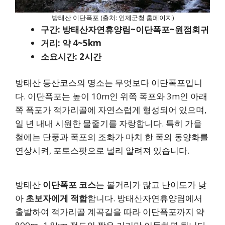
방태산 이단폭포 (출처: 인제군청 홈페이지)
구간: 방태산자연휴양림~이단폭포~원점회귀
거리: 약 4~5km
소요시간: 2시간
방태산 등산코스의 명소는 무엇보다 이단폭포입니
다. 이단폭포는 높이 10m인 위쪽 폭포와 3m인 아래
쪽 폭포가 적가리골에 자연스럽게 형성되어 있으며,
일 년 내내 시원한 물줄기를 자랑합니다. 특히 가을
철에는 단풍과 폭포의 조화가 마치 한 폭의 동양화를
연상시켜, 포토스팟으로 널리 알려져 있습니다.
방태산
이단폭포 코스
는 볼거리가 많고 난이도가 낮
아
초보자에게 적합
합니다. 방태산자연휴양림에서
출발하여 적가리골 계곡길을 따라 이단폭포까지 약