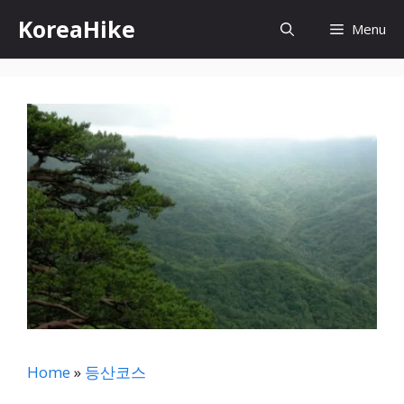
컨
KoreaHike
Menu
텐
츠
로
건
너
뛰
기
Home
»
등산코스