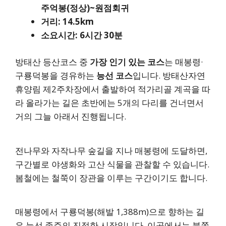
주억봉(정상)~원점회귀
거리: 14.5km
소요시간: 6시간 30분
방태산 등산코스 중
가장 인기 있는 코스
는 매봉령·
구룡덕봉을 경유하는
능선 코스
입니다. 방태산자연
휴양림 제2주차장에서 출발하여 적가리골 계곡을 따
라 올라가는 길은 초반에는 5개의 다리를 건너면서
거의 그늘 아래서 진행됩니다.
전나무와 자작나무 숲길을 지나 매봉령에 도달하면,
구간별로 야생화와 고산 식물을 관찰할 수 있습니다.
봄철에는 철쭉이 장관을 이루는 구간이기도 합니다.
매봉령에서 구룡덕봉(해발 1,388m)으로 향하는 길
은 능선 종주의 진정한 시작입니다. 이곳에서는 북쪽