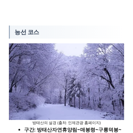
능선 코스
방태산의 설경 (출처: 인제관광 홈페이지)
구간: 방태산자연휴양림~매봉령~구룡덕봉~