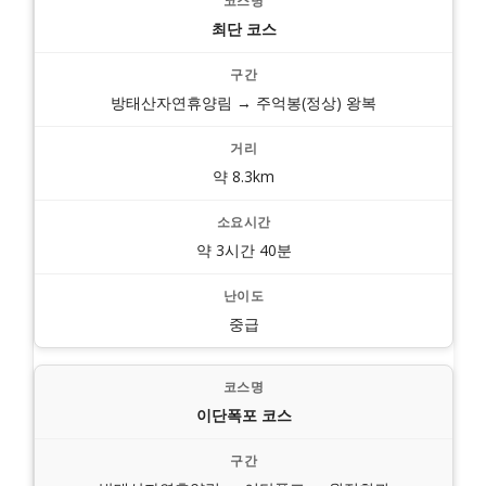
최단 코스
방태산자연휴양림 → 주억봉(정상) 왕복
약 8.3km
약 3시간 40분
중급
이단폭포 코스