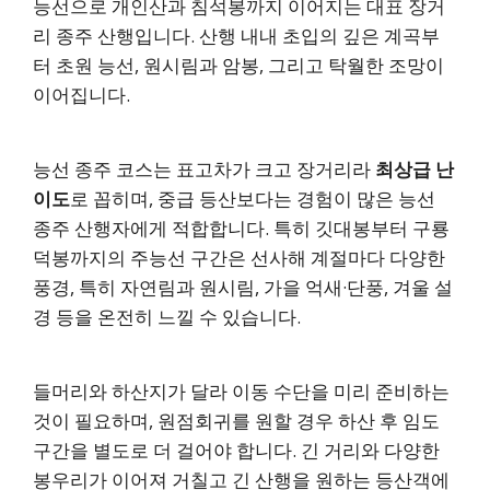
능선으로 개인산과 침석봉까지 이어지는 대표 장거
리 종주 산행입니다. 산행 내내 초입의 깊은 계곡부
터 초원 능선, 원시림과 암봉, 그리고 탁월한 조망이
이어집니다.
능선 종주 코스는 표고차가 크고 장거리라
최상급 난
이도
로 꼽히며, 중급 등산보다는 경험이 많은 능선
종주 산행자에게 적합합니다. 특히 깃대봉부터 구룡
덕봉까지의 주능선 구간은 선사해 계절마다 다양한
풍경, 특히 자연림과 원시림, 가을 억새·단풍, 겨울 설
경 등을 온전히 느낄 수 있습니다.
들머리와 하산지가 달라 이동 수단을 미리 준비하는
것이 필요하며, 원점회귀를 원할 경우 하산 후 임도
구간을 별도로 더 걸어야 합니다. 긴 거리와 다양한
봉우리가 이어져 거칠고 긴 산행을 원하는 등산객에