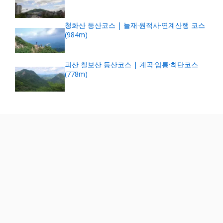
청화산 등산코스 | 늘재·원적사·연계산행 코스
(984m)
괴산 칠보산 등산코스 | 계곡·암릉·최단코스
(778m)