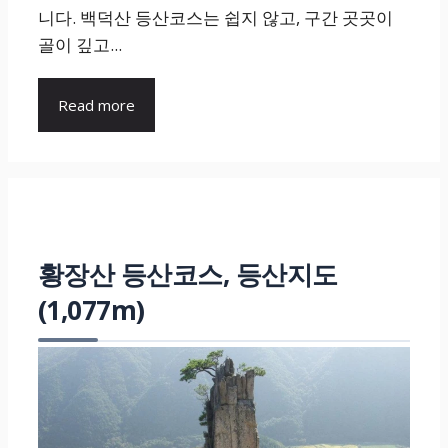
니다. 백덕산 등산코스는 쉽지 않고, 구간 곳곳이
골이 깊고...
Read more
황장산 등산코스, 등산지도
(1,077m)