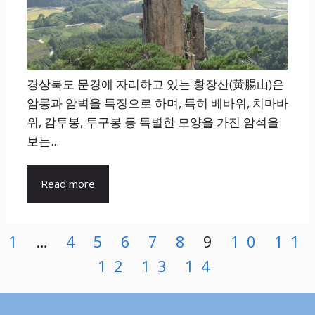
경상북도 문경에 자리하고 있는 황장산(黃腸山)은
암릉과 암벽을 특징으로 하며, 특히 베바위, 치마바
위, 감투봉, 투구봉 등 특별한 모양을 가진 암석을
보는...
Read more
1
…
4
5
6
7
8
9
10
11
12
13
14