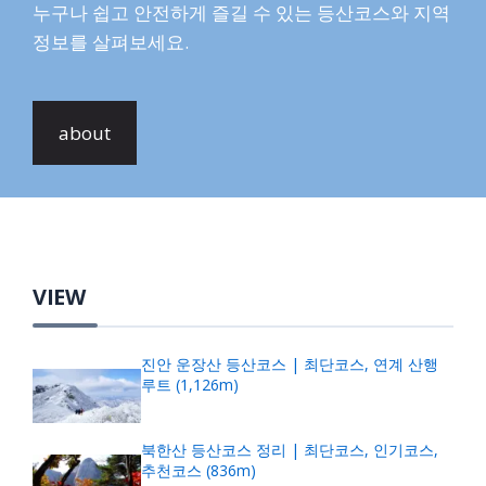
누구나 쉽고 안전하게 즐길 수 있는 등산코스와 지역
정보를 살펴보세요.
about
VIEW
진안 운장산 등산코스 | 최단코스, 연계 산행
루트 (1,126m)
북한산 등산코스 정리 | 최단코스, 인기코스,
추천코스 (836m)