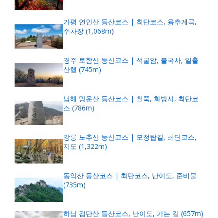
가평 연인산 등산코스 | 최단코스, 용추계곡,
주차장 (1,068m)
경주 토함산 등산코스 | 석굴암, 불국사, 일출
산행 (745m)
남해 망운산 등산코스 | 철쭉, 화방사, 최단코
스 (786m)
강릉 노추산 등산코스 | 모정탑길, 최단코스,
지도 (1,322m)
동악산 등산코스 | 최단코스, 난이도, 준비물
(735m)
하남 검단산 등산코스, 난이도, 가는 길 (657m)