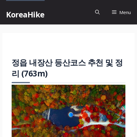
컨
텐
Menu
KoreaHike
츠
로
건
너
뛰
정읍 내장산 등산코스 추천 및 정
기
리 (763m)