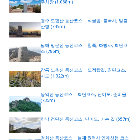
주차장 (1,068m)
경주 토함산 등산코스 | 석굴암, 불국사, 일출
산행 (745m)
남해 망운산 등산코스 | 철쭉, 화방사, 최단코
스 (786m)
강릉 노추산 등산코스 | 모정탑길, 최단코스,
지도 (1,322m)
동악산 등산코스 | 최단코스, 난이도, 준비물
(735m)
하남 검단산 등산코스, 난이도, 가는 길 (657m)
청화산 등산코스 | 늘재·원적사·연계산행 코스