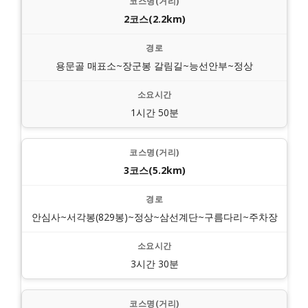
2코스(2.2km)
용문골 매표소~장군봉 갈림길~능선안부~정상
1시간 50분
3코스(5.2km)
안심사~서각봉(829봉)~정상~삼선계단~구름다리~주차장
3시간 30분