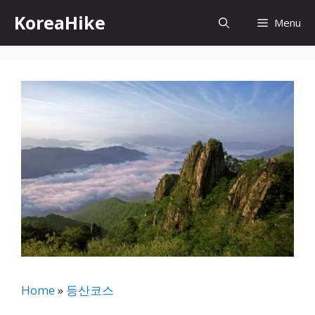
컨
KoreaHike
Menu
텐
츠
로
건
너
뛰
기
Home
»
등산코스