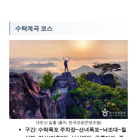
수락계곡 코스
대둔산 일출 (출처: 한국관광콘텐츠랩)
구간: 수락폭포 주차장~선녀폭포~낙조대~칠