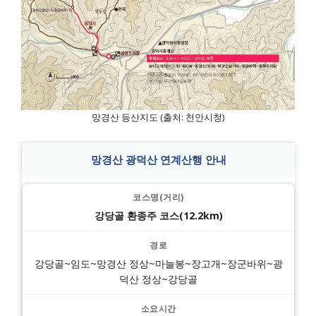
망경산 등산지도 (출처: 천안시청)
망경산 광덕산 연계산행 안내
강당골 환종주 코스(12.2km)
강당골~임도~망경산 정상~마늘봉~장고개~장군바위~광
덕산 정상~강당골