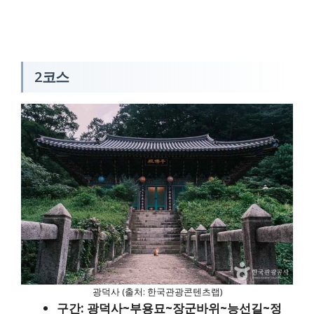
2코스
광덕사 (출처: 한국관광콘텐츠랩)
구간: 광덕사~부용묘~장군바위~능선길~정