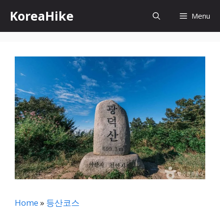
컨
KoreaHike
Menu
텐
츠
로
건
너
뛰
기
Home
»
등산코스