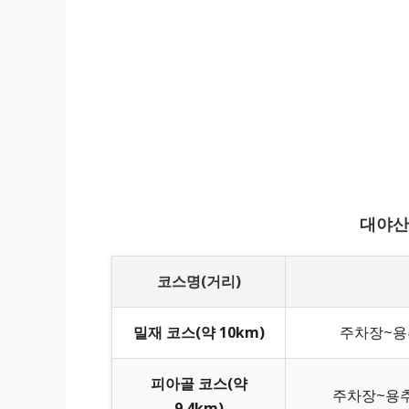
대야산
코스명(거리)
밀재 코스(약 10km)
주차장~용
피아골 코스(약
주차장~용
9.4km)