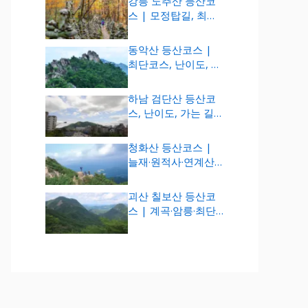
강릉 노추산 등산코
스 | 모정탑길, 최단
코스, 지도 (1,322m)
동악산 등산코스 |
최단코스, 난이도, 준
비물 (735m)
하남 검단산 등산코
스, 난이도, 가는 길
(657m)
청화산 등산코스 |
늘재·원적사·연계산
행 코스 (984m)
괴산 칠보산 등산코
스 | 계곡·암릉·최단
코스 (778m)