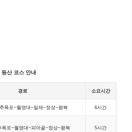
 등산 코스 안내
경로
소요시간
추폭포~월영대~밀재~정상~왕복
6시간
추폭포~월영대~피아골~정상~왕복
5시간