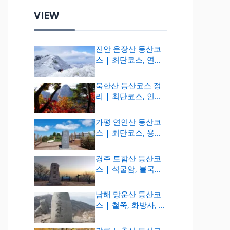
VIEW
진안 운장산 등산코
스 | 최단코스, 연계
산행 루트 (1,126m)
북한산 등산코스 정
리 | 최단코스, 인기
코스, 추천코스
(836m)
가평 연인산 등산코
스 | 최단코스, 용추
계곡, 주차장
(1,068m)
경주 토함산 등산코
스 | 석굴암, 불국사,
일출산행 (745m)
남해 망운산 등산코
스 | 철쭉, 화방사, 최
단코스 (786m)