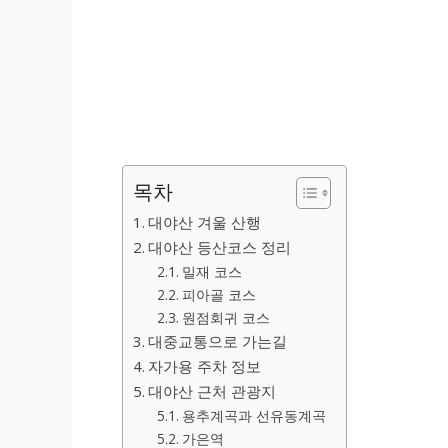
목차
대야산 겨울 산행
대야산 등산코스 정리
밀재 코스
피아골 코스
원점회귀 코스
대중교통으로 가는길
자가용 주차 정보
대야산 근처 관광지
용추계곡과 선유동계곡
가은역