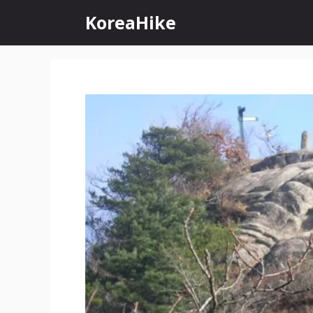
컨
KoreaHike
텐
츠
로
건
너
뛰
기