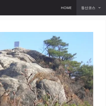
HOME
등산코스