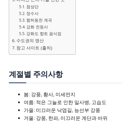
참성단
정수사
함허동천 계곡
강화 전등사
강화도 향토 음식점
수도권의 명산
참고 사이트 (출처)
계절별 주의사항
봄: 강풍, 황사, 미세먼지
여름: 적은 그늘로 인한 일사병, 고습도
가을: 미끄러운 낙엽길, 능선부 강풍
겨울: 강풍, 한파, 미끄러운 계단과 바위