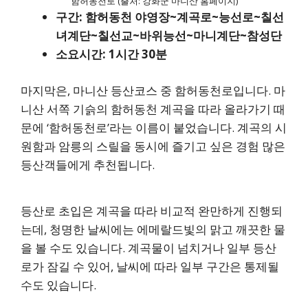
함허동천로 (출처: 강화군 마니산 홈페이지)
구간: 함허동천 야영장~계곡로~능선로~칠선
녀계단~칠선교~바위능선~마니계단~참성단
소요시간: 1시간 30분
마지막은, 마니산 등산코스 중 함허동천로입니다. 마
니산 서쪽 기슭의 함허동천 계곡을 따라 올라가기 때
문에 ‘함허동천로’라는 이름이 붙었습니다. 계곡의 시
원함과 암릉의 스릴을 동시에 즐기고 싶은 경험 많은
등산객들에게 추천됩니다.
등산로 초입은 계곡을 따라 비교적 완만하게 진행되
는데, 청명한 날씨에는 에메랄드빛의 맑고 깨끗한 물
을 볼 수도 있습니다. 계곡물이 넘치거나 일부 등산
로가 잠길 수 있어, 날씨에 따라 일부 구간은 통제될
수도 있습니다.