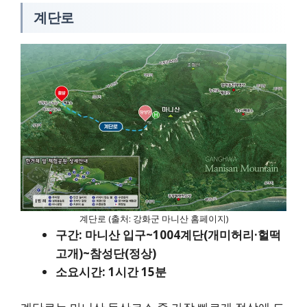
계단로
계단로 (출처: 강화군 마니산 홈페이지)
구간: 마니산 입구~1004계단(개미허리·헐떡
고개)~참성단(정상)
소요시간: 1시간 15분