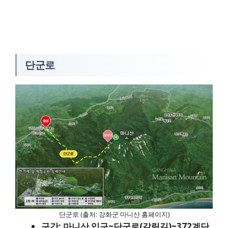
단군로
단군로 (출처: 강화군 마니산 홈페이지)
구간: 마니산 입구~단군로(갈림길)~372계단