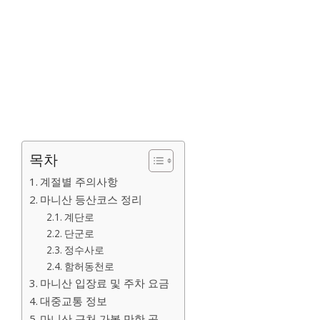
목차
계절별 주의사항
마니산 등산코스 정리
계단로
단군로
정수사로
함허동천로
마니산 입장료 및 주차 요금
대중교통 정보
마니산 근처 가볼 만한 곳