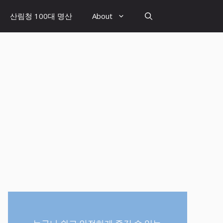
산림청 100대 명산
About