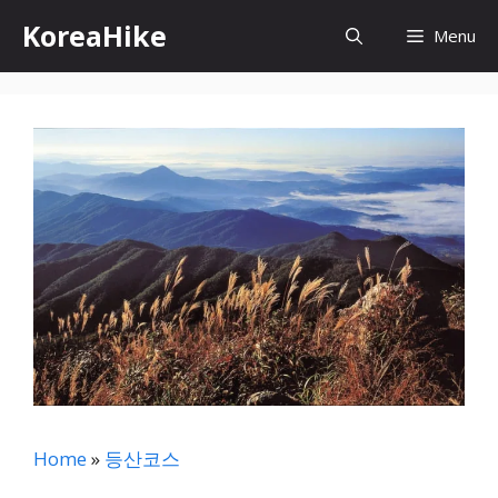
컨
KoreaHike
Menu
텐
츠
로
건
너
뛰
기
Home
»
등산코스