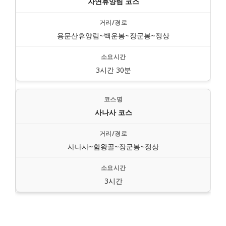
자연휴양림 코스
용문산휴양림~백운봉~장군봉~정상
3시간 30분
사나사 코스
사나사~함왕골~장군봉~정상
3시간