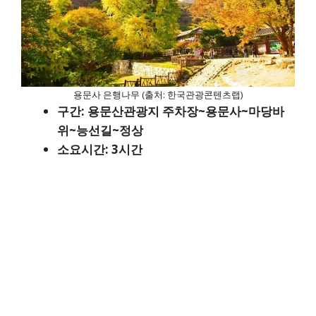
용문사 은행나무 (출처: 한국관광콘텐츠랩)
구간: 용문산관광지 주차장~용문사~마당바
위~능선길~정상
소요시간: 3시간