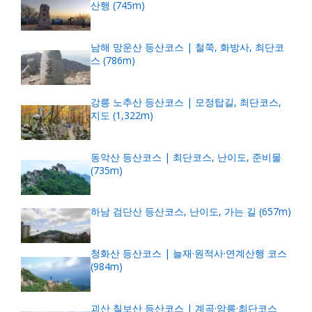
산행 (745m)
남해 망운산 등산코스 | 철쭉, 화방사, 최단코
스 (786m)
강릉 노추산 등산코스 | 모정탑길, 최단코스,
지도 (1,322m)
동악산 등산코스 | 최단코스, 난이도, 준비물
(735m)
하남 검단산 등산코스, 난이도, 가는 길 (657m)
청화산 등산코스 | 늘재·원적사·연계산행 코스
(984m)
괴산 칠보산 등산코스 | 계곡·암릉·최단코스